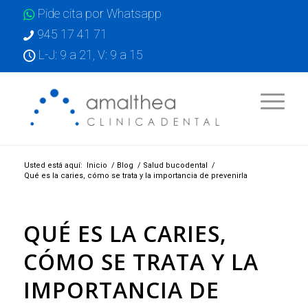
Pide cita por Whatsapp
945 17 41 71
L-J: 9 a 21, V: 9 a 15
Usted está aquí:
Inicio
/
Blog
/
Salud bucodental
/
Qué es la caries, cómo se trata y la importancia de prevenirla
QUÉ ES LA CARIES,
CÓMO SE TRATA Y LA
IMPORTANCIA DE