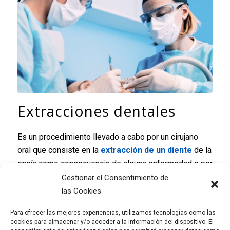
Extracciones dentales
Es un procedimiento llevado a cabo por un cirujano
oral que consiste en la
extracción de un diente
de la
encía como consecuencia de alguna enfermedad o por
una mala disposición de los dientes.
Gestionar el Consentimiento de
las Cookies
Las patologías que más suelen requerir este tipo de
cirugía son las extracciones de las
muelas del juicio,
Para ofrecer las mejores experiencias, utilizamos tecnologías como las
cookies para almacenar y/o acceder a la información del dispositivo. El
caries
dentales, enfermedades
periodontales
o