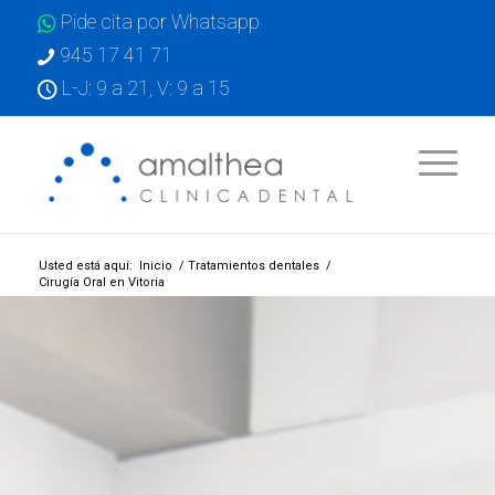
Pide cita por Whatsapp
945 17 41 71
L-J: 9 a 21, V: 9 a 15
Usted está aquí:
Inicio
/
Tratamientos dentales
/
Cirugía Oral en Vitoria