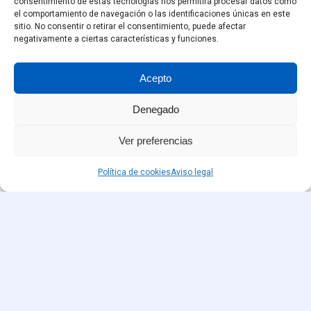
consentimiento de estas tecnologías nos permitirá procesar datos como
apiñamiento
dental.
el comportamiento de navegación o las identificaciones únicas en este
sitio. No consentir o retirar el consentimiento, puede afectar
negativamente a ciertas características y funciones.
Acepto
Denegado
Ver preferencias
Política de cookies
Aviso legal
Maloclusión
No tener una
mordida correctamente alineada
es