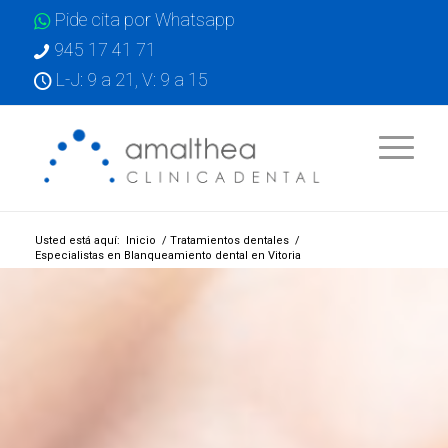
Pide cita por Whatsapp
945 17 41 71
L-J: 9 a 21, V: 9 a 15
Usted está aquí:
Inicio
/
Tratamientos dentales
/
Especialistas en Blanqueamiento dental en Vitoria