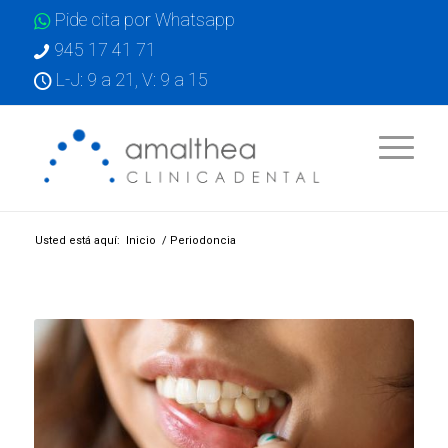
Pide cita por Whatsapp
945 17 41 71
L-J: 9 a 21, V: 9 a 15
Usted está aquí:
Inicio
/
Periodoncia