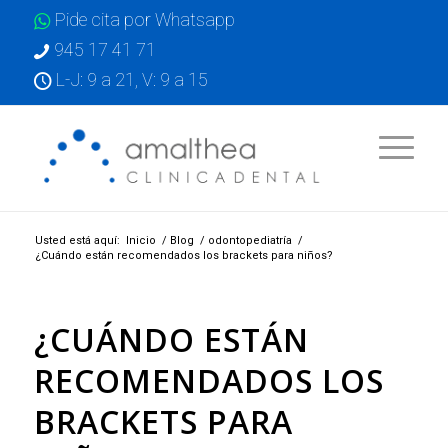
Pide cita por Whatsapp
945 17 41 71
L-J: 9 a 21, V: 9 a 15
Usted está aquí:
Inicio
/
Blog
/
odontopediatría
/
¿Cuándo están recomendados los brackets para niños?
¿CUÁNDO ESTÁN
RECOMENDADOS LOS
BRACKETS PARA