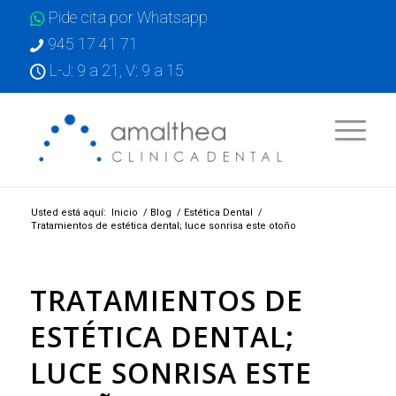
Pide cita por Whatsapp
945 17 41 71
L-J: 9 a 21, V: 9 a 15
Usted está aquí:
Inicio
/
Blog
/
Estética Dental
/
Tratamientos de estética dental; luce sonrisa este otoño
TRATAMIENTOS DE
ESTÉTICA DENTAL;
LUCE SONRISA ESTE