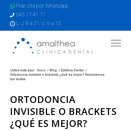
Pide cita por Whatsapp
945 17 41 71
L-J: 9 a 21, V: 9 a 15
Usted está aquí:
Inicio
/
Blog
/
Estética Dental
/
Ortodoncia invisible o brackets ¿Qué es mejor? Resolvemos
tus dudas
ORTODONCIA
INVISIBLE O BRACKETS
¿QUÉ ES MEJOR?