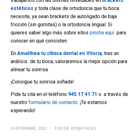
trabajamos con las últimas novedades en
brackets
estéticos
y toda clase de ortodoncia que tu boca
necesite, ya sean brackets de autoligado de baja
fricción (sin gomitas) o la ortodoncia lingual. Si
quieres saber algo más sobre ellos
pincha aquí
para
conocer en qué consisten.
En
Amalthea tu clínica dental en Vitoria
, tras un
análisis de tu boca, valoraremos la mejor opción para
alinear tu sonrisa.
¡Consigue tu sonrisa soñada!
Pide tu cita en el teléfono
945 17 41 71
o a través de
nuestro
formulario de contacto
. ¡Te estamos
esperando!
26 DICIEMBRE, 2022
POR
DR. BORJA PAGES
/