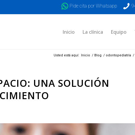
Pide cita por Whatsapp
9
Inicio
La clínica
Equipo
Usted está aquí:
Inicio
/
Blog
/
odontopediatría
/
PACIO: UNA SOLUCIÓN
ECIMIENTO