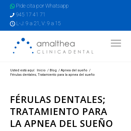
Pide cita por Whatsapp
945 17 41 71
L-J: 9 a 21, V: 9 a 15
Usted está aquí:
Inicio
/
Blog
/
Apnea del sueño
/
Férulas dentales; Tratamiento para la apnea del sueño
FÉRULAS DENTALES;
TRATAMIENTO PARA
LA APNEA DEL SUEÑO