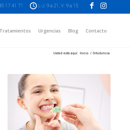
45 17 41 71
L-J: 9 a 21, V: 9 a 15
Tratamientos
Urgencias
Blog
Contacto
Usted está aquí:
Inicio
/
Ortodoncia