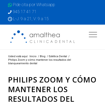
Pide cita por Whatsapp
945 17 41 71
L-J: 9 a 21, V: 9 a 15
Usted está aquí:
Inicio
/
Blog
/
Estética Dental
/
Philips Zoom y cómo mantener los resultados del
blanqueamiento dental
PHILIPS ZOOM Y CÓMO
MANTENER LOS
RESULTADOS DEL